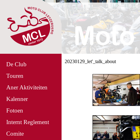
20230129_let'_talk_about
De Club
Touren
Aner Aktiviteiten
Kalenner
Fotoen
Internt Reglement
Comite