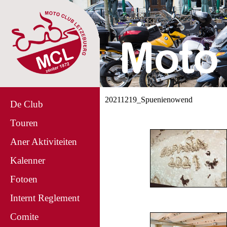
20211219_Spuenienowend
De Club
Touren
Aner Aktiviteiten
Kalenner
Fotoen
Internt Reglement
Comite