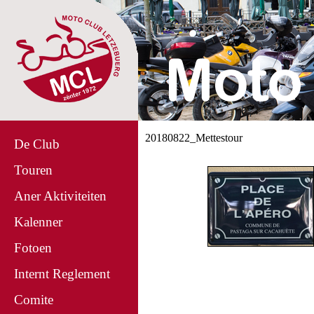
20180822_Mettestour
De Club
Touren
Aner Aktiviteiten
Kalenner
Fotoen
Internt Reglement
Comite