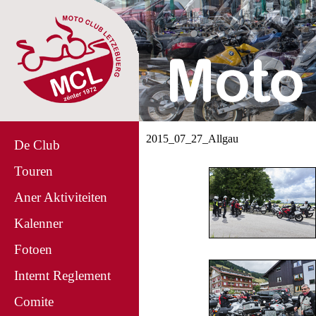
2015_07_27_Allgau
De Club
Touren
Aner Aktiviteiten
Kalenner
Fotoen
Internt Reglement
Comite