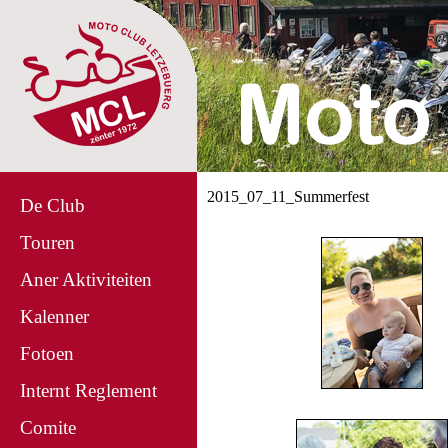
2015_07_11_Summerfest
De Club
Touren
Aner Aktiviteiten
Kalenner
Fotoen
Internt Reglement
Comite